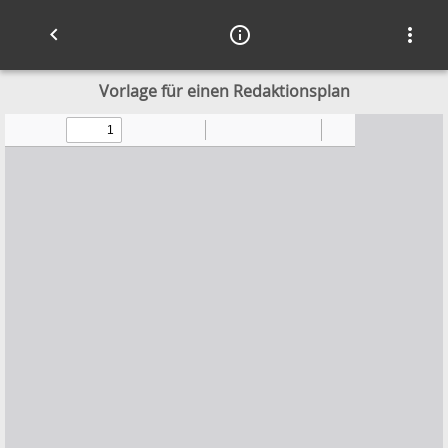
keyboard_arrow_left
info_outline
more_vert
Accessibility settings
Vorlage für einen Redaktionsplan